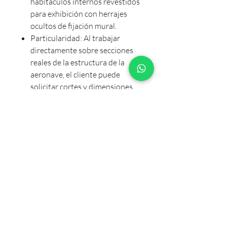
habitáculos internos revestidos
para exhibición con herrajes
ocultos de fijación mural.
Particularidad: Al trabajar
directamente sobre secciones
reales de la estructura de la
aeronave, el cliente puede
solicitar cortes y dimensiones
especiales bajo pedido para
adaptarse a la escala de su
proyecto de interiorismo.
Certificación: Se entrega con
documentación técnica y
dossier histórico que acredita la
procedencia de la pieza.
Pieza única de colección bajo
pedido. Consultar cotización,
dimensiones especiales y plazos de
entrega privados con un asesor.