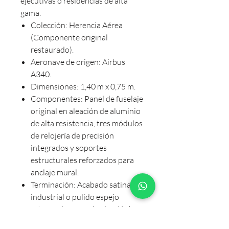
ejecutivas o residencias de alta
gama.
Colección: Herencia Aérea
(Componente original
restaurado).
Aeronave de origen: Airbus
A340.
Dimensiones: 1,40 m x 0,75 m.
Componentes: Panel de fuselaje
original en aleación de aluminio
de alta resistencia, tres módulos
de relojería de precisión
integrados y soportes
estructurales reforzados para
anclaje mural.
Terminación: Acabado satinado
industrial o pulido espejo
artesanal a mano (a elección).
Certificación: Se entrega con