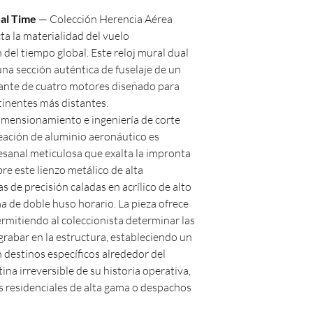
al Time
— Colección Herencia Aérea
a la materialidad del vuelo
 del tiempo global. Este reloj mural dual
una sección auténtica de fuselaje de un
gante de cuatro motores diseñado para
tinentes más distantes.
imensionamiento e ingeniería de corte
aleación de aluminio aeronáutico es
esanal meticulosa que exalta la impronta
bre este lienzo metálico de alta
as de precisión caladas en acrílico de alto
a de doble huso horario. La pieza ofrece
rmitiendo al coleccionista determinar las
grabar en la estructura, estableciendo un
 destinos específicos alrededor del
ina irreversible de su historia operativa,
s residenciales de alta gama o despachos