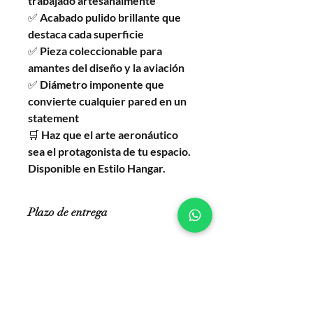
trabajado artesanalmente
✅
Acabado pulido brillante que
destaca cada superficie
✅
Pieza coleccionable para
amantes del diseño y la aviación
✅
Diámetro imponente que
convierte cualquier pared en un
statement
🛒
Haz que el arte aeronáutico
sea el protagonista de tu espacio.
Disponible en Estilo Hangar.
Plazo de entrega
Este artículo está hecho a pedido y
se produce de acuerdo con
elecciones específicas de cada cliente.
Por lo tanto, no podemos ofrecer un
reembolso o un cambio una vez
realizado el pedido. Son piezas