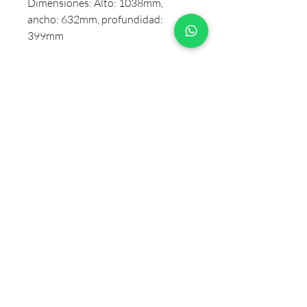
Dimensiones: Alto: 1038mm,
ancho: 632mm, profundidad:
399mm
Tipo de factura web
Emitimos Factura A o B
Solicitar Asesoría Personalizada
SUSCRIBETE
Suscribite y recibí nuestras novedades!